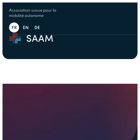
Association suisse pour la
mobilité autonome
FR
EN
DE
Team
Conduisons ensemble la