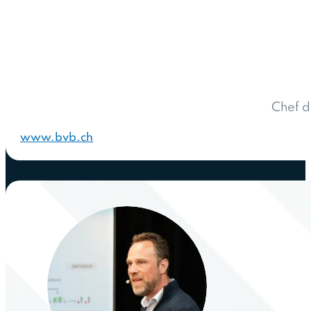
Chef d
www.bvb.ch