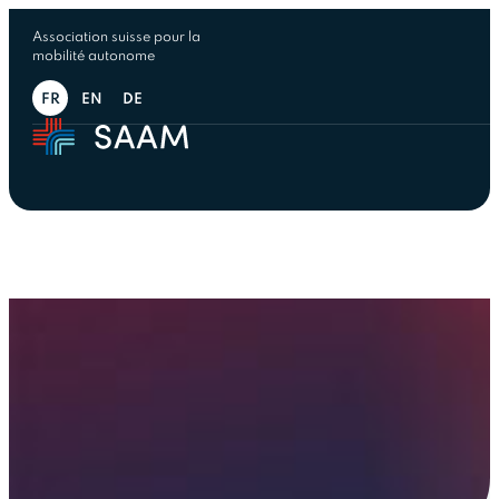
Association suisse pour la
mobilité autonome
FR
EN
DE
Bienvenue à
Coin S