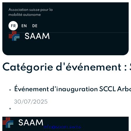
Association suisse pour la
mobilité autonome
FR
EN
DE
Catégorie d'événement :
Événement d'inauguration SCCL Ar
30/07/2025
info@saam.swiss