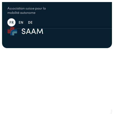
Association suisse pour la
mobilité autonome
FR
EN
DE
Boîte à outils SAAM
pour la mise en œuvre de