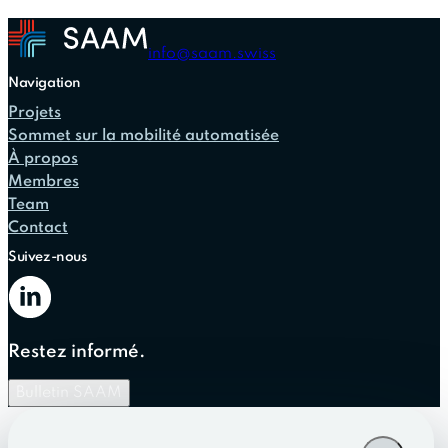
info@saam.swiss
Navigation
Projets
Sommet sur la mobilité automatisée
À propos
Membres
Team
Contact
Suivez-nous
Restez informé.
Bulletin SAAM