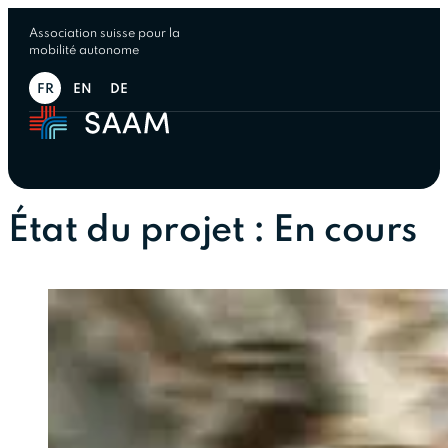
Association suisse pour la
mobilité autonome
FR
EN
DE
État du projet :
En cours