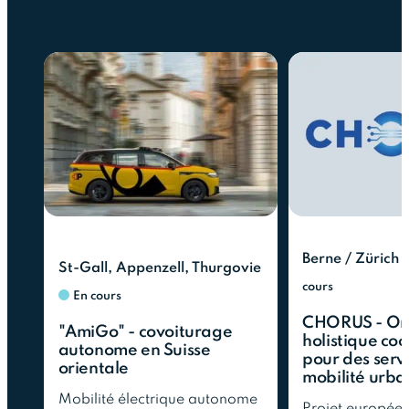
Berne / Zürich
St-Gall, Appenzell, Thurgovie
cours
En cours
CHORUS - Orc
"AmiGo" - covoiturage
holistique co
autonome en Suisse
pour des serv
orientale
mobilité urbai
Mobilité électrique autonome
Projet europée