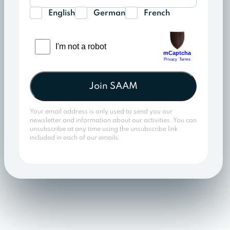
English
German
French
Join SAAM
Your email address is only used to send you our
newsletter and information about our activities. You can
unsubscribe at any time using the unsubscribe link
included in each of our emails.