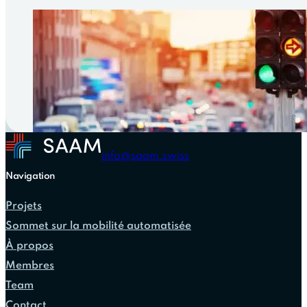
info@saam.swiss
Navigation
Projets
Sommet sur la mobilité automatisée
À propos
Membres
Team
Contact