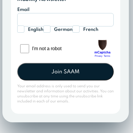
Email
English
German
French
Join SAAM
Your email address is only used to send you our
newsletter and information about our activities. You can
unsubscribe at any time using the unsubscribe link
included in each of our emails.