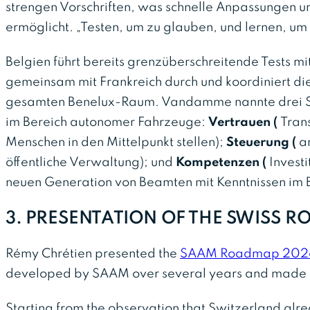
strengen Vorschriften, was schnelle Anpassungen u
ermöglicht. „Testen, um zu glauben, und lernen, um z
Belgien führt bereits grenzüberschreitende Tests 
gemeinsam mit Frankreich durch und koordiniert 
gesamten Benelux-Raum. Vandamme nannte drei Säu
im Bereich autonomer Fahrzeuge:
Vertrauen (
Tran
Menschen in den Mittelpunkt stellen);
Steuerung (
a
öffentliche Verwaltung); und
Kompetenzen (
Invest
neuen Generation von Beamten mit Kenntnissen im 
3. PRESENTATION OF THE SWISS 
Rémy Chrétien presented the
SAAM Roadmap 20
developed by SAAM over several years and made publ
Starting from the observation that Switzerland alre