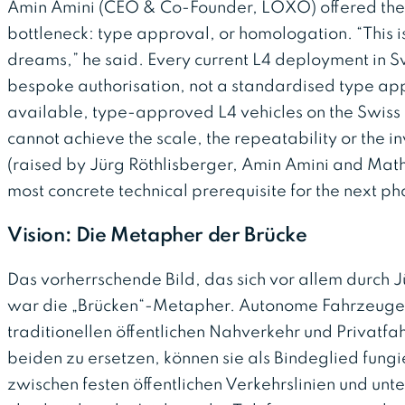
Amin Amini (CEO & Co-Founder, LOXO) offered the m
bottleneck: type approval, or homologation. “This is
dreams,” he said. Every current L4 deployment in 
bespoke authorisation, not a standardised type app
available, type-approved L4 vehicles on the Swiss
cannot achieve the scale, the repeatability or the in
(raised by Jürg Röthlisberger, Amin Amini and Math
most concrete technical prerequisite for the next ph
Vision: Die Metapher der Brücke
Das vorherrschende Bild, das sich vor allem durch Jü
war die „Brücken“-Metapher. Autonome Fahrzeuge
traditionellen öffentlichen Nahverkehr und Privatfa
beiden zu ersetzen, können sie als Bindeglied fung
zwischen festen öffentlichen Verkehrslinien und unt