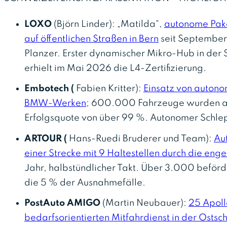
LOXO
(Björn Linder): „Matilda“,
autonome Pake
auf öffentlichen Straßen in Bern
seit September
Planzer. Erster dynamischer Mikro-Hub in der S
erhielt im Mai 2026 die L4-Zertifizierung.
Embotech (
Fabien Kritter):
Einsatz von autono
BMW-Werken
; 600.000 Fahrzeuge wurden a
Erfolgsquote von über 99 %. Autonomer Schle
ARTOUR (
Hans-Ruedi Bruderer und Team):
Au
einer Strecke mit 9 Haltestellen durch die en
Jahr, halbstündlicher Takt. Über 3.000 beförd
die 5 % der Ausnahmefälle.
PostAuto AMIGO
(Martin Neubauer):
25 Apoll
bedarfsorientierten Mitfahrdienst in der Ostsc