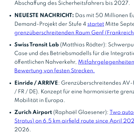
Abschaffung des Sicherheitsfahrers bis 2027.
NEUESTE NACHRICHT:
Das mit 50 Millionen E
Demand-Projekt der Stufe 4
startet
Mitte Sep
grenzüberschreitenden Raum Genf (Frankreic
Swiss Transit Lab
(Matthias Rödter): Schwerpun
Case und des Betriebsmodells für die Integra
öffentlichen Nahverkehr,
Mitfahrgelegenheite
Bewertung von festen Strecken.
Einride / ARRIVE
: Grenzüberschreitendes AV-P
/ FR / DE). Konzept für eine harmonisierte gr
Mobilität in Europa.
Zurich Airport
(Raphaël Glaesener):
Two auto
Stratus) on 6.5 km airfield route since April 20
2026.