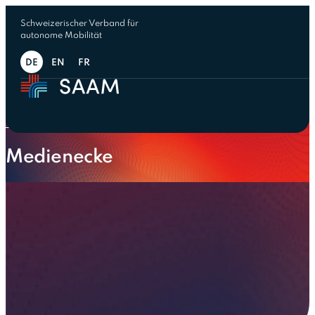
Schweizerischer Verband für
autonome Mobilität
DE
EN
FR
← Ressourcen
Medienecke
Medienecke