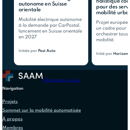
holistique co
autonome en Suisse
pour des serv
orientale
mobilité urbai
Mobilité électrique autonome
Projet europée
à la demande par CarPostal,
un cadre pour c
lancement en Suisse orientale
orchestrer tous
en 2027
mobilité.
Initiée par
Post Auto
Initié par
Horizon 
info@saam.swiss
Navigation
Projets
Sommet sur la mobilité automatisée
À propos
Membres